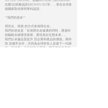
US CDC Certified、美國Microbac Laboratories
抗菌/抗病毒認證&BOKEN ISO等...，更在全球多
個國家取得發明專利認證。
**我們的使命**
用安全、簡易 的方式來保障生命。
我們的使命是「在保障生命健康的同時，透過科
技驅動永續環境發展，實現美好生態未來」。
我們以卓越品質提升 您企業和產品的價值。期待
與 您攜手合作，共同為全球所有人及後下一代締
造一個健康、幸福的安全環境，攜手共創未來的
全球輝煌。
歡迎
您進一步探索我們的網站，深入了解我們的
科技創新和專業成就！