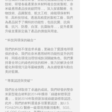
技術、研發各級產業奈米材料複合技術製程、奈
米級應用產品技術顧問等...。深入探索醫療、生
物技術、晶圓製造、航太工程、綠能環保材料
等...高科技領域。透過高精度的製程工藝，我們
為產品賦予了獨特的功能性，包括抗菌、抗病
毒、抗污、防塵、自潔、抗腐蝕等...，提升產業
升級並重新定義了產品的價值與用途。
**科技與環保的融合**
我們的科技不僅追求卓越，更融合了愛護地球環
保的使命。我們在奈米應用材料功能性提升的同
時，同樣在環境治理領域扮演關鍵角色。我們秉
持著全球公約綠色科技的精神，致力於解決全球
暖化和環境污染等嚴峻挑戰，為永續發展勾勒出
美好藍圖。
**專業認證與突破**
我們在全球取得了卓越的成就。我們研發的雙奈
米新型複合材料於2014年獲得「綠建材標章證
書」，並於2016年取得新加坡綠建築標章認證。
此外，我們的材料通過多項重要認證，如U.S.
FDA&DRUG 醫療一級環境用藥消毒劑、SGS、