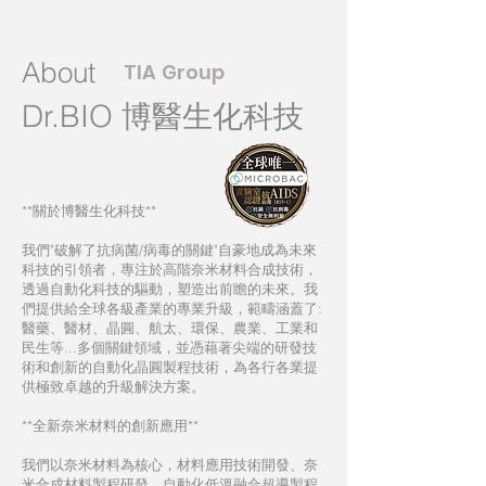
​
About
TIA Group
Dr.BIO 博醫生化科技
​
**關於博醫生化科技**
我們"破解了抗病菌/病毒的關鍵"自豪地成為未來
科技的引領者，專注於
高階
奈米材料合成技術，
透過自動化科技的驅動，塑造出前瞻的未來。我
們提供給全球各級產業的專業升級，範疇涵蓋了:
醫藥、醫材、晶圓、航太、環保、農業、工業和
民生等...多個關鍵領域，並憑藉著
尖端的研發技
術和
創新的自動化晶圓製程技術，為各行各業提
供
極致
卓越的升級解決方案。
**全新奈米材料的創新應用**
我們以奈米材料為核心，材料應用技術開發、奈
米合成材料製程研發、自動化低溫融合超導製程