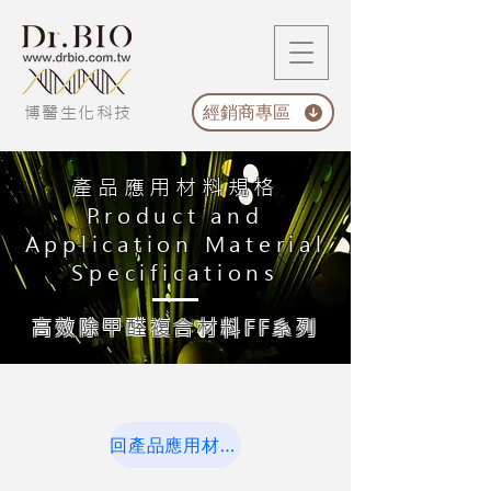
經銷商專區
博醫生化科技
產品
應用材料規格
Product and
Application Material
Specifications
高效除甲醛複合材料FF系列
回產品應用材料規格