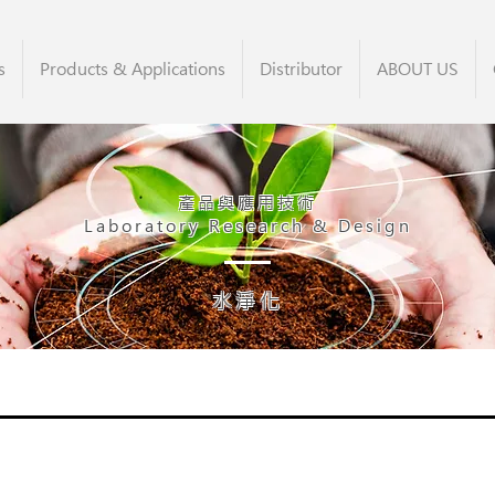
s
Products & Applications
Distributor
ABOUT US
產品與應用技術
Laboratory Research & Design
水淨化